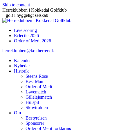
Skip to content
Herreklubben i Kokkedal Golfklub
– golf i hyggeligt selskab
Live scoring
Eclectic 2026
Order of Merit 2026
herreklubben@kokherrer.dk
Kalender
Nyheder
Historik
Steens Rose
Best Man
Order of Merit
Løvematch
Gillelejematch
Hulspil
Skovtrolden
Om
Bestyrelsen
Sponsorer
Order of Merit forklaring