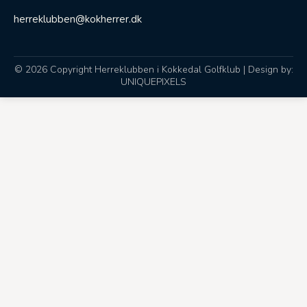
herreklubben@kokherrer.dk
© 2026 Copyright Herreklubben i Kokkedal Golfklub | Design by:
UNIQUEPIXELS