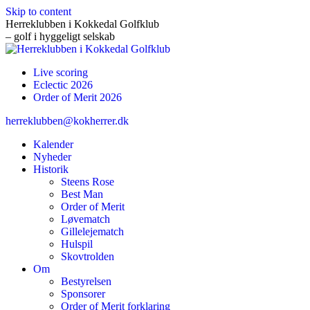
Skip to content
Herreklubben i Kokkedal Golfklub
– golf i hyggeligt selskab
Live scoring
Eclectic 2026
Order of Merit 2026
herreklubben@kokherrer.dk
Kalender
Nyheder
Historik
Steens Rose
Best Man
Order of Merit
Løvematch
Gillelejematch
Hulspil
Skovtrolden
Om
Bestyrelsen
Sponsorer
Order of Merit forklaring