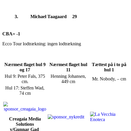
3.
Michael Taagaard
29
CBA= -1
Ecco Tour lodtrækning: ingen lodtrækning
Nærmest flaget hul 9
Nærmest flaget hul
Tættest på i to på
og 17
11
hul 1
Hul 9: Peter Fals, 375
Henning Johansen,
Mr. Nobody, – cm
cm.
449 cm
Hul 17: Steffen Wad,
74 cm
Creagaia Media
Solutions
v/Gunnar Gad