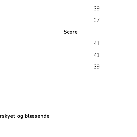
39
37
Score
41
41
39
verskyet og blæsende