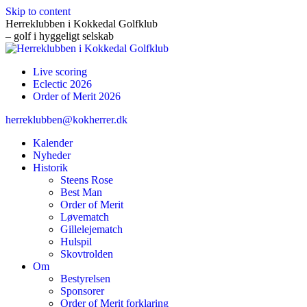
Skip to content
Herreklubben i Kokkedal Golfklub
– golf i hyggeligt selskab
Live scoring
Eclectic 2026
Order of Merit 2026
herreklubben@kokherrer.dk
Kalender
Nyheder
Historik
Steens Rose
Best Man
Order of Merit
Løvematch
Gillelejematch
Hulspil
Skovtrolden
Om
Bestyrelsen
Sponsorer
Order of Merit forklaring