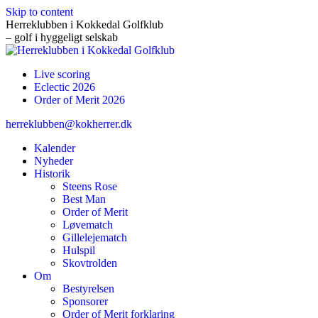
Skip to content
Herreklubben i Kokkedal Golfklub
– golf i hyggeligt selskab
Live scoring
Eclectic 2026
Order of Merit 2026
herreklubben@kokherrer.dk
Kalender
Nyheder
Historik
Steens Rose
Best Man
Order of Merit
Løvematch
Gillelejematch
Hulspil
Skovtrolden
Om
Bestyrelsen
Sponsorer
Order of Merit forklaring