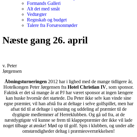
Formands Galleri
Alt det med småt
Vedtægter
Regnskab og budget
Talere fra Forsæsonmøder
Næste gang 26. april
v. Peter
Jørgensen
Åbningsturneringen
2012 har i lighed med de mange tidligere år,
Hotelkongen Peter Jørgensen fra
Hotel Christian IV
, som sponsor.
Faktisk er det så mange år at PJ har været sponsor at ingen længere
kan huske hvornår det startede. Da Peter ikke selv kan vinde sine
egne præmier, vil han afstå fra at deltage i selve golfspillet, men har
afsat tid til at deltage i spisning og uddeling af præmier til de
dygtigste medlemmer af Herreklubben. Og gå ud fra, at de
næstdygtigste vil kunne se frem til klappepræmier der ikke vil lade
noget tilbage at ønske! Mød op til golf. Spis i klubben, og under alle
omstændigheder deltag i præmieoverrækkelsen!