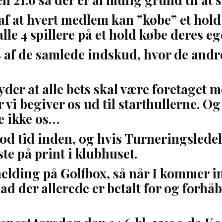
af at hvert medlem kan ”købe” et hold
alle 4 spillere på et hold købe deres e
f de samlede indskud, hvor de andre
yder at alle bets skal være foretaget 
 vi begiver os ud til starthullerne. Og
re ikke os…
i god tid inden, og hvis Turneringslede
ste på print i klubhuset.
melding på Golfbox, så når I kommer i
d der allerede er betalt for og forhåbe