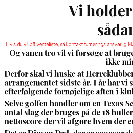
Vi holder
sådan
Hvis du vil på venteliste, så kontakt turnerings ansvarlig
Og vanen tro vil vi forsøge at bruge
ikke min
Derfor skal vi huske at Herreklubben 
arrangementet sidste år. I år har vi
efterfølgende fornøjelige aften i klu
Selve golfen handler om en Texas S
antal slag der bruges på de 18 hulle
nettoscore der vil afgøre hvem der e
Det er Dinsen Dæk der er sponsor den 