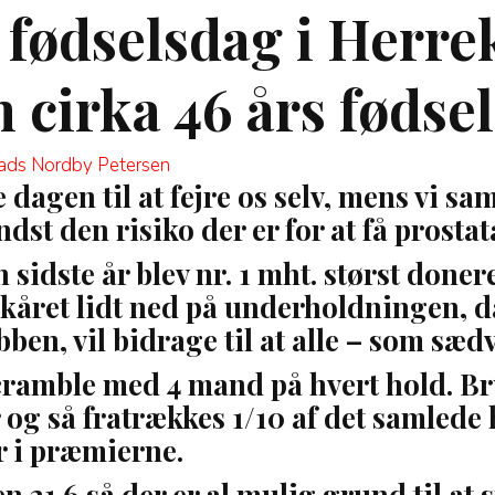
 fødselsdag i Herr
 cirka 46 års fødse
 Mads Nordby Petersen
 dagen til at fejre os selv, mens vi s
dst den risiko der er for at få prosta
sidste år blev nr. 1 mht. størst doner
 skåret lidt ned på underholdningen, d
bben, vil bidrage til at alle – som sæ
cramble med 4 mand på hvert hold. Br
r og så fratrækkes 1/10 af det samled
r i præmierne.
21.6 så der er al mulig grund til at s