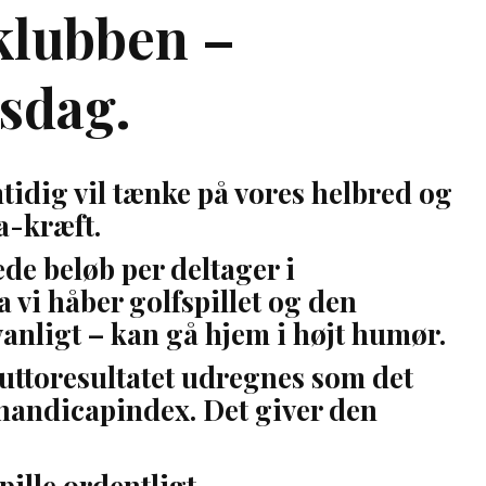
eklubben –
lsdag.
amtidig vil tænke på vores helbred og
ta-kræft.
ede beløb per deltager i
a vi håber golfspillet og den
dvanligt – kan gå hjem i højt humør.
uttoresultatet udregnes som det
e handicapindex. Det giver den
pille ordentligt.