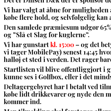
Vi har valgt at åbne for muligheden 
købe flere hold, og selvfølgelig kan 
Den samlede præmiesum udgør 65% a
og ”Slå et Slag for kuglerne”.
Vi har gunstart
kl. 15:00
– og det bet
vi tager MobilePay) senest 14:45 hvor
halløj et sted i verden. Det rager ba
Startlisten vil blive offentliggjort 
kunne ses i Golfbox, eller i det mind
Deltagergebyret har I betalt ved til
købe lidt drikkevarer og nyde den ma
kommer ind.