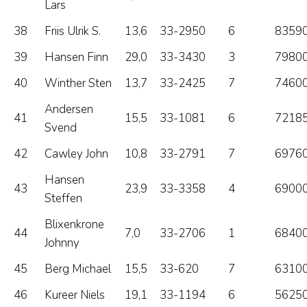
Lars
38
Friis Ulrik S.
13,6
33-2950
6
83590
39
Hansen Finn
29,0
33-3430
3
79800
40
Winther Sten
13,7
33-2425
7
74600
Andersen
41
15,5
33-1081
6
72185
Svend
42
Cawley John
10,8
33-2791
7
69760
Hansen
43
23,9
33-3358
4
69000
Steffen
Blixenkrone
44
7,0
33-2706
1
68400
Johnny
45
Berg Michael
15,5
33-620
7
63100
46
Kureer Niels
19,1
33-1194
6
56250