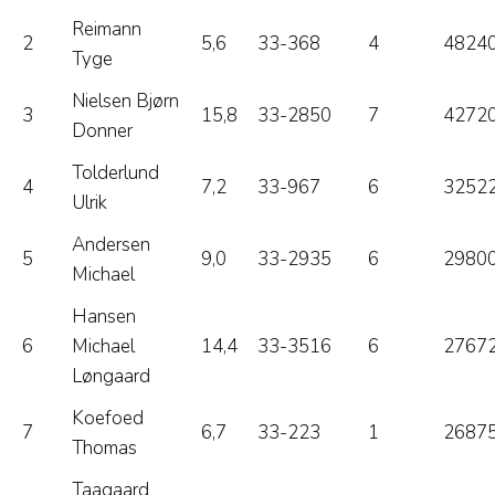
Reimann
2
5,6
33-368
4
48240
Tyge
Nielsen Bjørn
3
15,8
33-2850
7
42720
Donner
Tolderlund
4
7,2
33-967
6
32522
Ulrik
Andersen
5
9,0
33-2935
6
29800
Michael
Hansen
6
Michael
14,4
33-3516
6
27672
Løngaard
Koefoed
7
6,7
33-223
1
26875
Thomas
Taagaard