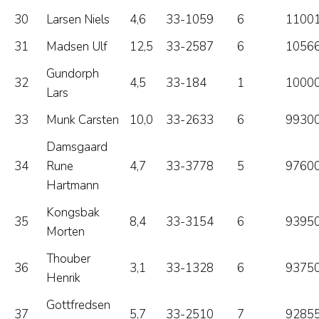
30
Larsen Niels
4,6
33-1059
6
11001
31
Madsen Ulf
12,5
33-2587
6
10566
Gundorph
32
4,5
33-184
1
10000
Lars
33
Munk Carsten
10,0
33-2633
6
99300
Damsgaard
34
Rune
4,7
33-3778
5
97600
Hartmann
Kongsbak
35
8,4
33-3154
6
93950
Morten
Thouber
36
3,1
33-1328
6
93750
Henrik
Gottfredsen
37
5,7
33-2510
7
92855