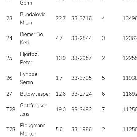
Gorm
Bundalovic
23
22,7
33-3716
4
13496
Milan
Riemer Bo
24
4,7
33-2544
3
12362
Ketil
Hjortbøl
25
13,9
33-2957
2
12255
Peter
Fynboe
26
1,7
33-3795
5
11938
Søren
27
Bülow Jesper
12,6
33-2724
6
11692
Gottfredsen
T28
19,0
33-3482
7
11250
Jens
Plougmann
T28
5,6
33-1986
2
11250
Morten