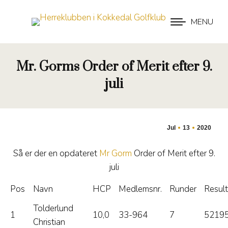
MENU
Mr. Gorms Order of Merit efter 9.
juli
Jul
13
2020
Så er der en opdateret
Mr Gorm
Order of Merit efter 9.
juli
Pos
Navn
HCP
Medlemsnr.
Runder
Result
Tolderlund
1
10,0
33-964
7
52195
Christian