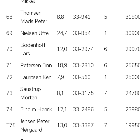
Mikkel
Thomsen
68
8,8
33-941
5
31900
Mads Peter
69
Nielsen Uffe
24,7
33-854
1
30900
Bodenhoff
70
12,0
33-2974
6
29970
Lars
71
Petersen Finn
18,9
33-2810
6
25650
72
Lauritsen Ken
7,9
33-560
1
25000
Saustrup
73
8,1
33-3175
7
24780
Morten
74
Elholm Henrik
12,1
33-2486
5
23980
Jensen Peter
T75
13,0
33-3387
7
19950
Nørgaard