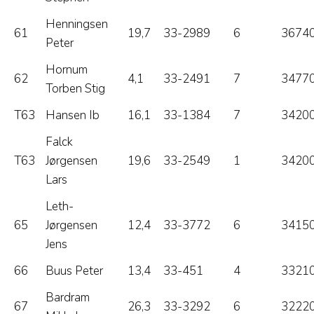
Henningsen
61
19,7
33-2989
6
36740
Peter
Hornum
62
4,1
33-2491
7
34770
Torben Stig
T63
Hansen Ib
16,1
33-1384
7
34200
Falck
T63
Jørgensen
19,6
33-2549
1
34200
Lars
Leth-
65
Jørgensen
12,4
33-3772
6
34150
Jens
66
Buus Peter
13,4
33-451
4
33210
Bardram
67
26,3
33-3292
6
32220