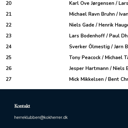
20
Karl Ove Jørgensen / La
21
Michael Ravn Bruhn / Iv
22
Niels Gade / Henrik Haug
23
Lars Bodenhoff / Paul D
24
Sverker Ölmestig / Jørn 
25
Tony Peacock / Michael 
26
Jesper Hartmann / Niels 
27
Mick Mikkelsen / Bent Ch
Kontakt
herreklubben@kokherrer.dk