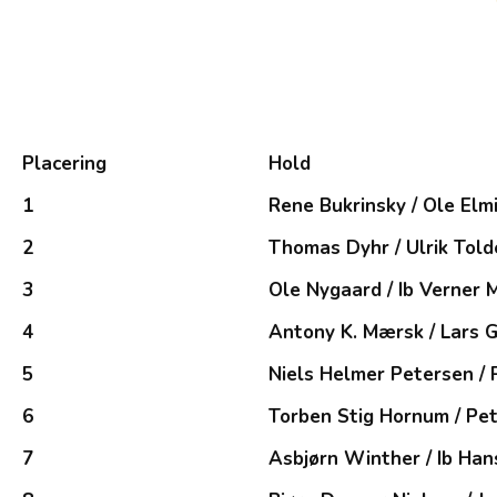
Placering
Hold
1
Rene Bukrinsky / Ole Elm
2
Thomas Dyhr / Ulrik Told
3
Ole Nygaard / Ib Verner
4
Antony K. Mærsk / Lars 
5
Niels Helmer Petersen / 
6
Torben Stig Hornum / Pe
7
Asbjørn Winther / Ib Ha