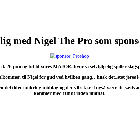
ig med Nigel The Pro som spons
d. 26 juni og tid til vores MAJOR, hvor vi selvfølgelig spiller slagsp
elkommen til Nigel for gud ved hvilken gang…husk det..støt jeres lo
en del tider omkring middag og der vil sikkert også være de sædvanli
kommer med rundt inden midnat.