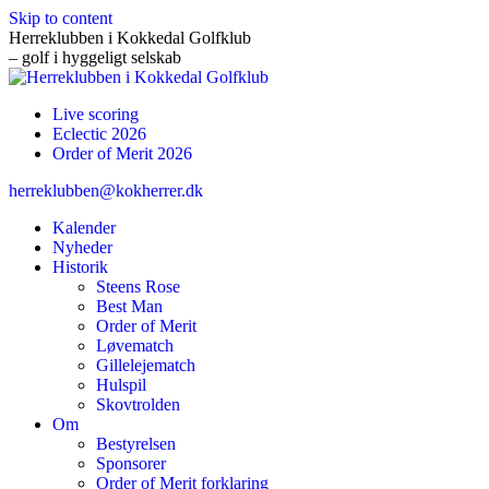
Skip to content
Herreklubben i Kokkedal Golfklub
– golf i hyggeligt selskab
Live scoring
Eclectic 2026
Order of Merit 2026
herreklubben@kokherrer.dk
Kalender
Nyheder
Historik
Steens Rose
Best Man
Order of Merit
Løvematch
Gillelejematch
Hulspil
Skovtrolden
Om
Bestyrelsen
Sponsorer
Order of Merit forklaring