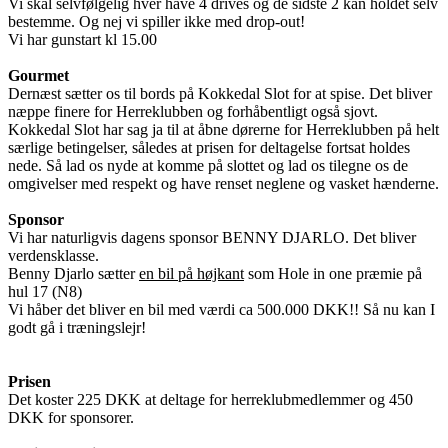
Vi skal selvfølgelig hver have 4 drives og de sidste 2 kan holdet selv
bestemme. Og nej vi spiller ikke med drop-out!
Vi har gunstart kl 15.00
Gourmet
Dernæst sætter os til bords på Kokkedal Slot for at spise. Det bliver
næppe finere for Herreklubben og forhåbentligt også sjovt.
Kokkedal Slot har sag ja til at åbne dørerne for Herreklubben på helt
særlige betingelser, således at prisen for deltagelse fortsat holdes
nede. Så lad os nyde at komme på slottet og lad os tilegne os de
omgivelser med respekt og have renset neglene og vasket hænderne.
Sponsor
Vi har naturligvis dagens sponsor BENNY DJARLO. Det bliver
verdensklasse.
Benny Djarlo sætter
en bil på højkant
som Hole in one præmie på
hul 17 (N8)
Vi håber det bliver en bil med værdi ca 500.000 DKK!! Så nu kan I
godt gå i træningslejr!
Prisen
Det koster 225 DKK at deltage for herreklubmedlemmer og 450
DKK for sponsorer.