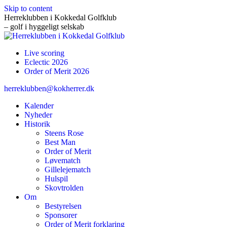
Skip to content
Herreklubben i Kokkedal Golfklub
– golf i hyggeligt selskab
Live scoring
Eclectic 2026
Order of Merit 2026
herreklubben@kokherrer.dk
Kalender
Nyheder
Historik
Steens Rose
Best Man
Order of Merit
Løvematch
Gillelejematch
Hulspil
Skovtrolden
Om
Bestyrelsen
Sponsorer
Order of Merit forklaring