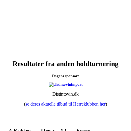
Resultater fra anden holdturnering
Dagens sponsor:
Distintovin.dk
(
se deres aktuelle tilbud til Herreklubben her
)
Hcp <- -13
Score
A-Rækken