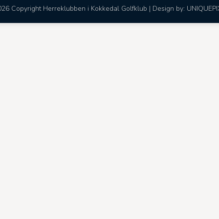
26 Copyright Herreklubben i Kokkedal Golfklub | Design by:
UNIQUEPI