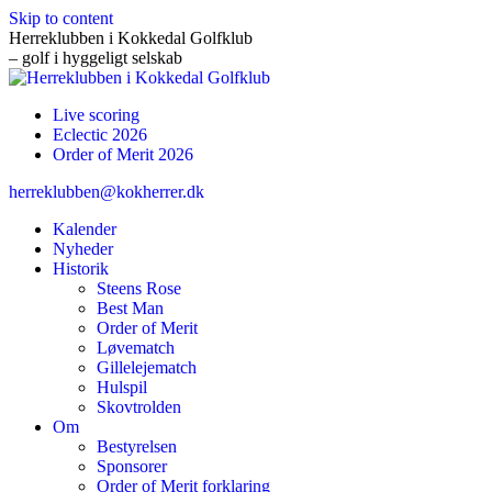
Skip to content
Herreklubben i Kokkedal Golfklub
– golf i hyggeligt selskab
Live scoring
Eclectic 2026
Order of Merit 2026
herreklubben@kokherrer.dk
Kalender
Nyheder
Historik
Steens Rose
Best Man
Order of Merit
Løvematch
Gillelejematch
Hulspil
Skovtrolden
Om
Bestyrelsen
Sponsorer
Order of Merit forklaring