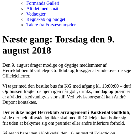
Formands Galleri
Alt det med småt
Vedtægter
Regnskab og budget
Talere fra Forsæsonmøder
Næste gang: Torsdag den 9.
august 2018
Den 9. august drager modige og dygtige medlemmer af
Herreklubben til Gilleleje Golfklub og forsøger at vinde over de seje
Gillelejeherrer.
Vi tager med den bestilte bus fra KG med afgang kl. 13:00:00 – dut!
Og bussen fragter os hjem igen når golf, drinks, middag og præmier
er afviklet i sædvanligvis stor stil! Ved tvivlsspørgsmål kan André
Dupont kontaktes.
Der er
ikke noget Herreklub-arrangement i Kokkedal Golfklub
,
så de der helt uforståeligt ikke skal med til Gilleleje, kan boltre sig
frit uden at bekymre sig om præmier eller andre inferiøre forhold.
Så ses vi bare igen i Kokkedal den 16. august til Eclectic og