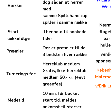
v/ Lars
dog sådan at herrer
Rækker
Wei
med
samme Spillehandicap
spiller i samme række
Nærm
Start
I henhold til bookede
flage
rækkefølge
tider
par
hulle
Der er præmier til de
Præmier
venli
3 bedste i hver række
sponser
Herreklub medlem
Køben
Gratis, Ikke-herreklub
Turnerings fee
Malers
medlem 50,- kr. (+evt.
greenfee)
v/Erik 
10 min. før booket
Mødetid
start tid, meldes
ankomst til starter