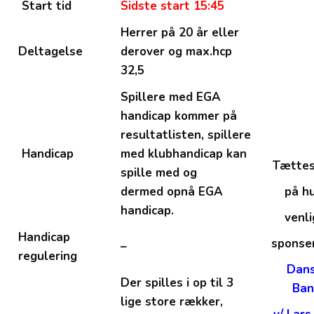
Start tid
Sidste start 15:45
Herrer på 20 år eller
Deltagelse
derover og max.hcp
32,5
Spillere med EGA
handicap kommer på
resultatlisten, spillere
Handicap
med klubhandicap kan
Tættest
spille med og
dermed opnå EGA
på hu
handicap.
venli
Handicap
sponser
–
regulering
Dan
Der spilles i op til 3
Ba
lige store rækker,