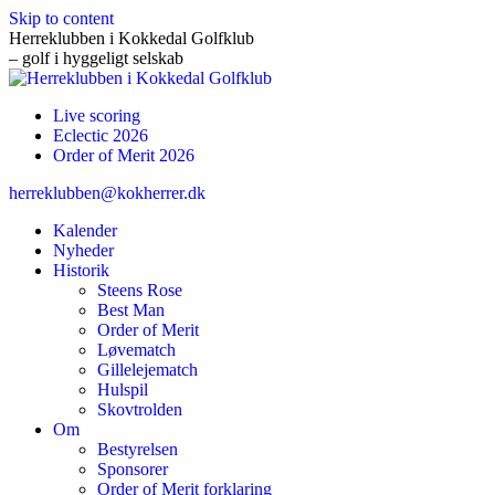
Skip to content
Herreklubben i Kokkedal Golfklub
– golf i hyggeligt selskab
Live scoring
Eclectic 2026
Order of Merit 2026
herreklubben@kokherrer.dk
Kalender
Nyheder
Historik
Steens Rose
Best Man
Order of Merit
Løvematch
Gillelejematch
Hulspil
Skovtrolden
Om
Bestyrelsen
Sponsorer
Order of Merit forklaring