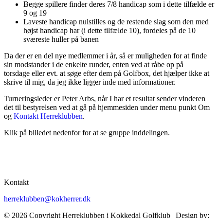
Begge spillere finder deres 7/8 handicap som i dette tilfælde er
9 og 19
Laveste handicap nulstilles og de restende slag som den med
højst handicap har (i dette tilfælde 10), fordeles på de 10
sværeste huller på banen
Da der er en del nye medlemmer i år, så er muligheden for at finde
sin modstander i de enkelte runder, enten ved at råbe op på
torsdage eller evt. at søge efter dem på Golfbox, det hjælper ikke at
skrive til mig, da jeg ikke ligger inde med informationer.
Turneringsleder er Peter Arbs, når I har et resultat sender vinderen
det til bestyrelsen ved at gå på hjemmesiden under menu punkt Om
og
Kontakt Herreklubben
.
Klik på billedet nedenfor for at se gruppe inddelingen.
Kontakt
herreklubben@kokherrer.dk
© 2026 Copyright Herreklubben i Kokkedal Golfklub | Design by: