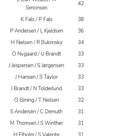
42
Simonsen
K Fals / P Fals
38
P Andersen / L Kjeldsen
36
H Nielsen / R Bukrinsky
34
O Nygaard / U Brandt
33
J Jespersen / S Jørgensen
33
J Hansen / S Taylor
33
J Brandt / N Tolderlund
33
O Elming / T Nielsen
32
S Andersen / C Demuth
31
M Thomsen / S Winther
31
H Elholm / S Valente
31