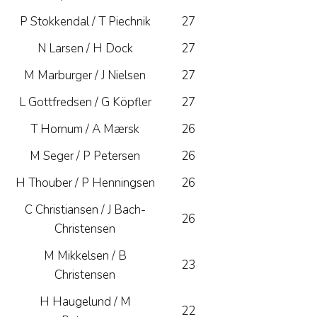
P Stokkendal / T Piechnik
27
N Larsen / H Dock
27
M Marburger / J Nielsen
27
L Gottfredsen / G Köpfler
27
T Hornum / A Mærsk
26
M Seger / P Petersen
26
H Thouber / P Henningsen
26
C Christiansen / J Bach-
26
Christensen
M Mikkelsen / B
23
Christensen
H Haugelund / M
22