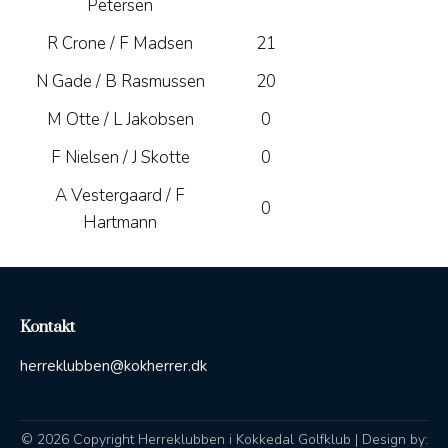
Petersen
R Crone / F Madsen
21
N Gade / B Rasmussen
20
M Otte / L Jakobsen
0
F Nielsen / J Skotte
0
A Vestergaard / F
0
Hartmann
Kontakt
herreklubben@kokherrer.dk
© 2026 Copyright Herreklubben i Kokkedal Golfklub | Design by: