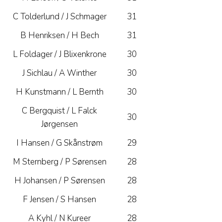
C Tolderlund / J Schmager
31
B Henriksen / H Bech
31
L Foldager / J Blixenkrone
30
J Sichlau / A Winther
30
H Kunstmann / L Bernth
30
C Bergquist / L Falck
30
Jørgensen
I Hansen / G Skånstrøm
29
M Sternberg / P Sørensen
28
H Johansen / P Sørensen
28
F Jensen / S Hansen
28
A Kyhl / N Kureer
28