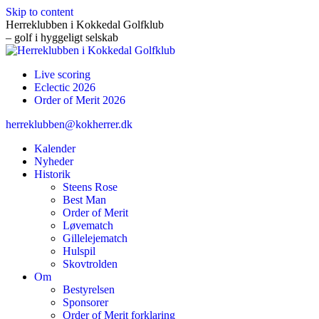
Skip to content
Herreklubben i Kokkedal Golfklub
– golf i hyggeligt selskab
Live scoring
Eclectic 2026
Order of Merit 2026
herreklubben@kokherrer.dk
Kalender
Nyheder
Historik
Steens Rose
Best Man
Order of Merit
Løvematch
Gillelejematch
Hulspil
Skovtrolden
Om
Bestyrelsen
Sponsorer
Order of Merit forklaring