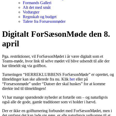
Formands Galleri
Alt det med småt
Vedtægter
Regnskab og budget
Talere fra Forsæsonmøder
Digitalt ForSæsonMøde den 8.
april
Pga. restriktioner, vil ForSæsonMødet i år være digitalt som et
Teams-møde, hvor link til selve mødet vil blive udsendt til alle der
har tilmeldt sig via golfbox.
Turneringen “HERREKLUBBENS ForSæsonMøde” er oprettet, og
tilmeldinger kan ske allerede fra nu. Klik
her
eller på
“Forsæsonmøde” under “Datoer der skal huskes” for at komme
direkte ind til tilmeldingen!
Vi har mange spændende nyheder at fortælle om – og naturligvis
også alle de gode, gamle traditioner som vi holder i hævd.
Der er ikke en golfturnering forbundet med ForSæsonMødet, men i
det omfang det kan lade sig gøre, er alle naturligvis velkomne til at