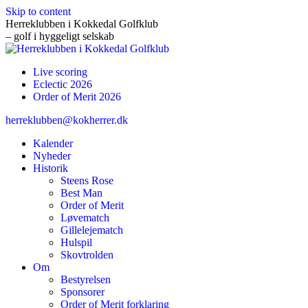
Skip to content
Herreklubben i Kokkedal Golfklub
– golf i hyggeligt selskab
Live scoring
Eclectic 2026
Order of Merit 2026
herreklubben@kokherrer.dk
Kalender
Nyheder
Historik
Steens Rose
Best Man
Order of Merit
Løvematch
Gillelejematch
Hulspil
Skovtrolden
Om
Bestyrelsen
Sponsorer
Order of Merit forklaring