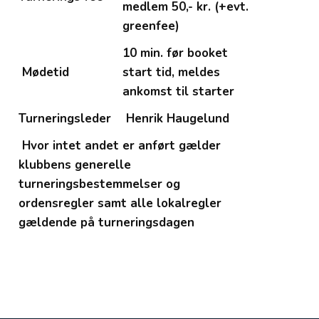
medlem 50,- kr. (+evt.
greenfee)
10 min. før booket
Mødetid
start tid, meldes
ankomst til starter
Turneringsleder
Henrik Haugelund
Hvor intet andet er anført gælder
klubbens generelle
turneringsbestemmelser og
ordensregler samt alle lokalregler
gældende på turneringsdagen