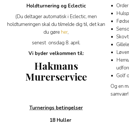
Order
Holdturnering og Eclectic
Hulsp
(Du deltager automatisk i Eclectic, men
Fødse
holdturneringen skal du tilmelde dig til, det kan
Sens
du gøre
her
,
Skovt
senest onsdag 8. april.
Gillel
Løve
Vi byder velkommen til:
Herr
Hakmans
udfor
Murerservice
Golf 
Og en m
samvær!
Turnerings betingelser
18 Huller