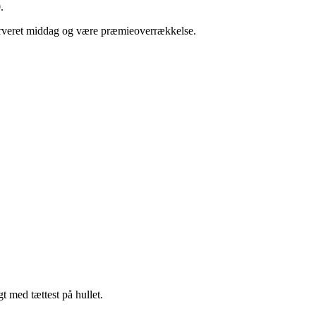
.
serveret middag og være præmieoverrækkelse.
t med tættest på hullet.