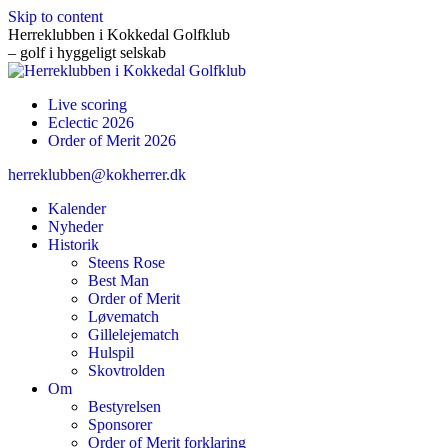
Skip to content
Herreklubben i Kokkedal Golfklub
– golf i hyggeligt selskab
Live scoring
Eclectic 2026
Order of Merit 2026
herreklubben@kokherrer.dk
Kalender
Nyheder
Historik
Steens Rose
Best Man
Order of Merit
Løvematch
Gillelejematch
Hulspil
Skovtrolden
Om
Bestyrelsen
Sponsorer
Order of Merit forklaring